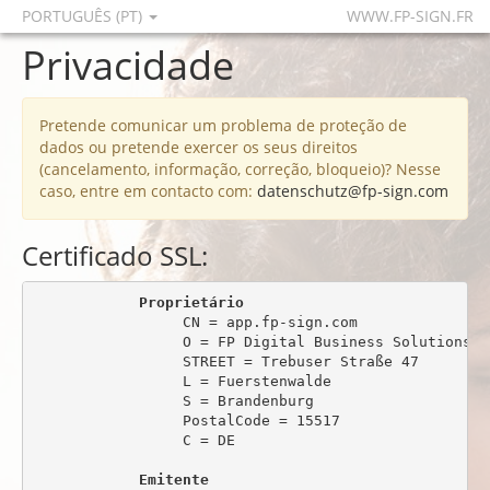
PORTUGUÊS (PT)
WWW.FP-SIGN.FR
Privacidade
Pretende comunicar um problema de proteção de
dados ou pretende exercer os seus direitos
(cancelamento, informação, correção, bloqueio)? Nesse
caso, entre em contacto com:
datenschutz@fp-sign.com
Certificado SSL:
Proprietário
                 CN = app.fp-sign.com

                 O = FP Digital Business Solutions Gm
                 STREET = Trebuser Straße 47

                 L = Fuerstenwalde

                 S = Brandenburg

                 PostalCode = 15517

                 C = DE

Emitente