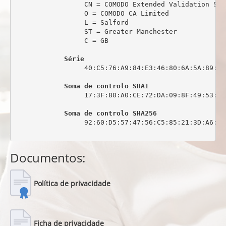
                 CN = COMODO Extended Validation Sec
                 O = COMODO CA Limited

                 L = Salford

                 ST = Greater Manchester

                 C = GB

Série
                 40:C5:76:A9:84:E3:46:80:6A:5A:89:0C:
Soma de controlo SHA1
                 17:3F:80:A0:CE:72:DA:09:8F:49:53:44
Soma de controlo SHA256
                 92:60:D5:57:47:56:C5:85:21:3D:A6:6C
Documentos:
Política de privacidade
Ficha de privacidade