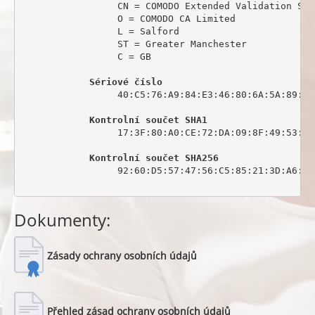
                 CN = COMODO Extended Validation Sec
                 O = COMODO CA Limited

                 L = Salford

                 ST = Greater Manchester

                 C = GB

Sériové číslo
                 40:C5:76:A9:84:E3:46:80:6A:5A:89:0C:
Kontrolní součet SHA1
                 17:3F:80:A0:CE:72:DA:09:8F:49:53:44
Kontrolní součet SHA256
                 92:60:D5:57:47:56:C5:85:21:3D:A6:6C
Dokumenty:
Zásady ochrany osobních údajů
Přehled zásad ochrany osobních údajů