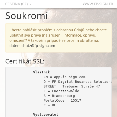
ČEŠTINA (CZ)
WWW.FP-SIGN.FR
Soukromí
Chcete nahlásit problém s ochranou údajů nebo chcete
uplatnit svá práva (na zrušení, informace, opravu,
omezení)? V takovém případě se prosím obraťte na:
datenschutz@fp-sign.com
Certifikát SSL:
Vlastník
                 CN = app.fp-sign.com

                 O = FP Digital Business Solutions Gm
                 STREET = Trebuser Straße 47

                 L = Fuerstenwalde

                 S = Brandenburg

                 PostalCode = 15517

                 C = DE

Vystavovatel