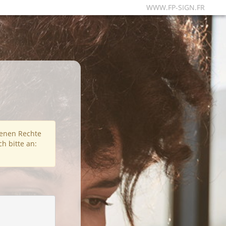
WWW.FP-SIGN.FR
fenen Rechte
h bitte an: