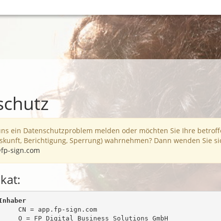
schutz
uns ein Datenschutzproblem melden oder möchten Sie Ihre betrof
skunft, Berichtigung, Sperrung) wahrnehmen? Dann wenden Sie sic
fp-sign.com
ikat:
Inhaber
     CN = app.fp-sign.com

     O = FP Digital Business Solutions GmbH
