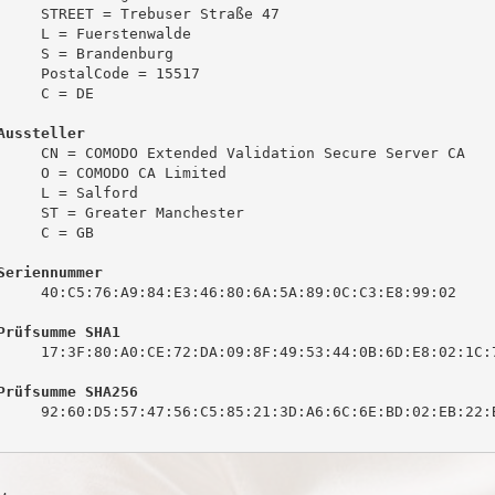
     STREET = Trebuser Straße 47

     L = Fuerstenwalde

     S = Brandenburg

     PostalCode = 15517

     C = DE

Aussteller
     CN = COMODO Extended Validation Secure Server CA

     O = COMODO CA Limited

     L = Salford

     ST = Greater Manchester

     C = GB

Seriennummer
     40:C5:76:A9:84:E3:46:80:6A:5A:89:0C:C3:E8:99:02

Prüfsumme SHA1
     17:3F:80:A0:CE:72:DA:09:8F:49:53:44:0B:6D:E8:02:1C:7
Prüfsumme SHA256
     92:60:D5:57:47:56:C5:85:21:3D:A6:6C:6E:BD:02:EB:22:B