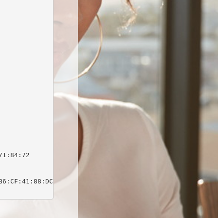
1:84:72

6:CF:41:88:DC:03:0F:C1:DB:64:1D:E9:B7:1E:63
