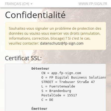
FRANÇAIS (CH)
WWW.FP-SIGN.FR
Confidentialité
Souhaitez-vous signaler un problème de protection des
données ou voulez-vous exercer vos droits (annulation,
informations, correction, blocage) ? Si c'est le cas,
veuillez contacter:
datenschutz@fp-sign.com
Certificat SSL:
Détenteur
                 CN = app.fp-sign.com

                 O = FP Digital Business Solutions Gm
                 STREET = Trebuser Straße 47

                 L = Fuerstenwalde

                 S = Brandenburg

                 PostalCode = 15517

                 C = DE

Émetteur