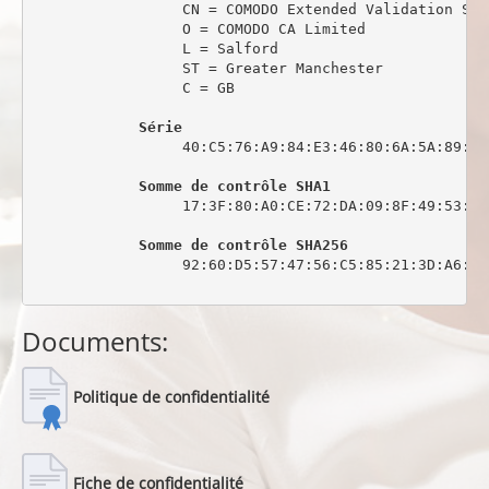
                 CN = COMODO Extended Validation Sec
                 O = COMODO CA Limited

                 L = Salford

                 ST = Greater Manchester

                 C = GB

Série
                 40:C5:76:A9:84:E3:46:80:6A:5A:89:0C:
Somme de contrôle SHA1
                 17:3F:80:A0:CE:72:DA:09:8F:49:53:44
Somme de contrôle SHA256
                 92:60:D5:57:47:56:C5:85:21:3D:A6:6C
Documents:
Politique de confidentialité
Fiche de confidentialité