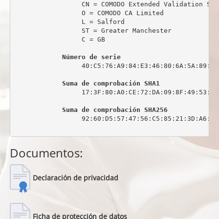
                 CN = COMODO Extended Validation Sec
                 O = COMODO CA Limited

                 L = Salford

                 ST = Greater Manchester

                 C = GB

Número de serie
                 40:C5:76:A9:84:E3:46:80:6A:5A:89:0C:
Suma de comprobación SHA1
                 17:3F:80:A0:CE:72:DA:09:8F:49:53:44
Suma de comprobación SHA256
                 92:60:D5:57:47:56:C5:85:21:3D:A6:6C
Documentos:
Declaración de privacidad
Ficha de protección de datos