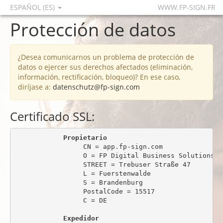
ESPAÑOL (ES)
WWW.FP-SIGN.FR
Protección de datos
¿Desea comunicarnos un problema de protección de
datos o ejercer sus derechos afectados (eliminación,
información, rectificación, bloqueo)? En ese caso,
diríjase a:
datenschutz@fp-sign.com
Certificado SSL:
Propietario
                 CN = app.fp-sign.com

                 O = FP Digital Business Solutions Gm
                 STREET = Trebuser Straße 47

                 L = Fuerstenwalde

                 S = Brandenburg

                 PostalCode = 15517

                 C = DE

Expedidor