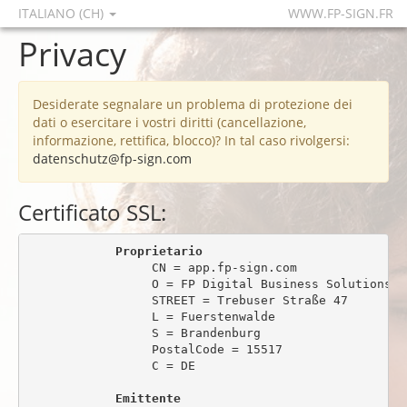
ITALIANO (CH)
WWW.FP-SIGN.FR
Privacy
Desiderate segnalare un problema di protezione dei
dati o esercitare i vostri diritti (cancellazione,
informazione, rettifica, blocco)? In tal caso rivolgersi:
datenschutz@fp-sign.com
Certificato SSL:
Proprietario
                 CN = app.fp-sign.com

                 O = FP Digital Business Solutions Gm
                 STREET = Trebuser Straße 47

                 L = Fuerstenwalde

                 S = Brandenburg

                 PostalCode = 15517

                 C = DE

Emittente