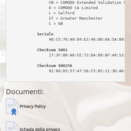
                 CN = COMODO Extended Validation Sec
                 O = COMODO CA Limited

                 L = Salford

                 ST = Greater Manchester

                 C = GB

Seriale
                 40:C5:76:A9:84:E3:46:80:6A:5A:89:0C:
Checksum SHA1
                 17:3F:80:A0:CE:72:DA:09:8F:49:53:44
Checksum SHA256
                 92:60:D5:57:47:56:C5:85:21:3D:A6:6C
Documenti:
Privacy Policy
Scheda della privacy