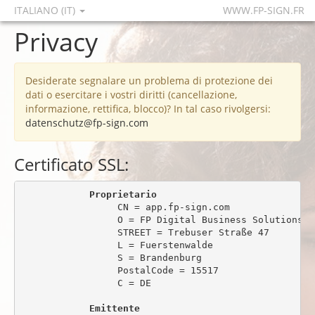
ITALIANO (IT)
WWW.FP-SIGN.FR
Privacy
Desiderate segnalare un problema di protezione dei
dati o esercitare i vostri diritti (cancellazione,
informazione, rettifica, blocco)? In tal caso rivolgersi:
datenschutz@fp-sign.com
Certificato SSL:
Proprietario
                 CN = app.fp-sign.com

                 O = FP Digital Business Solutions Gm
                 STREET = Trebuser Straße 47

                 L = Fuerstenwalde

                 S = Brandenburg

                 PostalCode = 15517

                 C = DE

Emittente