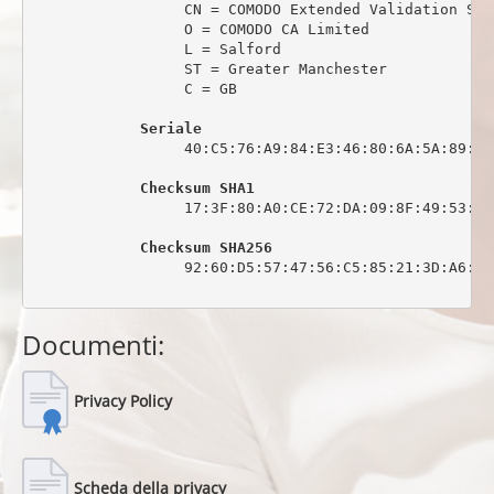
                 CN = COMODO Extended Validation Sec
                 O = COMODO CA Limited

                 L = Salford

                 ST = Greater Manchester

                 C = GB

Seriale
                 40:C5:76:A9:84:E3:46:80:6A:5A:89:0C:
Checksum SHA1
                 17:3F:80:A0:CE:72:DA:09:8F:49:53:44
Checksum SHA256
                 92:60:D5:57:47:56:C5:85:21:3D:A6:6C
Documenti:
Privacy Policy
Scheda della privacy