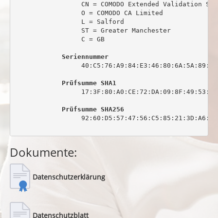
                 CN = COMODO Extended Validation Sec
                 O = COMODO CA Limited

                 L = Salford

                 ST = Greater Manchester

                 C = GB

Seriennummer
                 40:C5:76:A9:84:E3:46:80:6A:5A:89:0C:
Prüfsumme SHA1
                 17:3F:80:A0:CE:72:DA:09:8F:49:53:44
Prüfsumme SHA256
                 92:60:D5:57:47:56:C5:85:21:3D:A6:6C
Dokumente:
Datenschutzerklärung
Datenschutzblatt