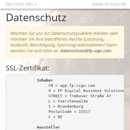
DEUTSCH (DE)
WWW.FP-SIGN.FR
Datenschutz
Möchten Sie uns ein Datenschutzproblem melden oder
möchten Sie Ihre betroffenen Rechte (Löschung,
Auskunft, Berichtigung, Sperrung) wahrnehmen? Dann
wenden Sie sich bitte an:
datenschutz@fp-sign.com
SSL-Zertifikat:
Inhaber
                 CN = app.fp-sign.com

                 O = FP Digital Business Solutions Gm
                 STREET = Trebuser Straße 47

                 L = Fuerstenwalde

                 S = Brandenburg

                 PostalCode = 15517

                 C = DE

Aussteller